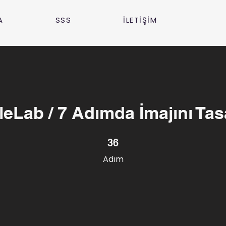
A
SSS
İLETİŞİM
leLab / 7 Adımda İmajını Tas
36 Adım
36
Adım