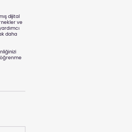
ış dijital
rnekler ve
 yardımcı
rak daha
liğinizi
ir öğrenme