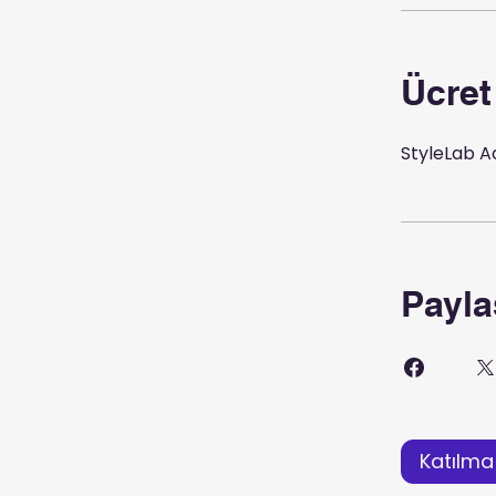
Ücret
StyleLab A
Payla
Katılma