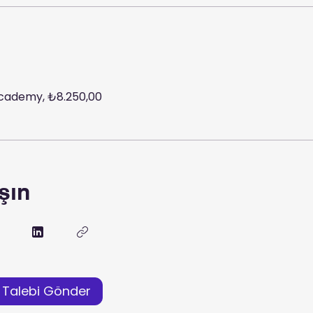
cademy, ₺8.250,00
şın
 Talebi Gönder