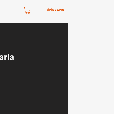
GİRİŞ YAPIN
arla