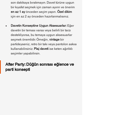
son dakikaya bırakmayın. Davet türüne uygun 
bir kıyafet seçmek için zaman ayırın ve önerim 
en az 1 ay 
önceden seçim yapın.
 Özel dikim
için en az 2 ay önceden hazırlanmalısınız.
Davetin Konseptine Uygun Aksesuarlar:
 Eğer 
davetin bir teması varsa veya belirli bir tarzı 
destekliyorsa, bu temaya uygun aksesuarlar 
seçmek önemlidir. Örneğin, 
vintage
 bir 
partideyseniz, retro bir takı veya pantolon askısı 
kullanabilirsiniz. 
Plaj daveti
 ise keten ağırlıklı 
seçimler yapabilirsin.
After Party: Düğün sonrası eğlence ve 
parti konsepti