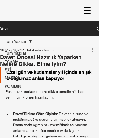
Yazı
Tüm Yazılar
18 May 2024
1 dakikada okunur
Tüm Yazılar
Davet Öncesi Hazırlık Yaparken
YAŞAM
Nelere Dikkat Etmeliyim?
STİL
Özel gün ve kutlamalar yıl içinde en şık 
MARKA
olduğumuz anları kapsıyor
KOMBİN
Peki hazırlanırken nelere dikkat etmelisin?  İşte 
senin için 7 öneri hazırladım;
Davet Türüne Göre Giyinin:
 Davetin türüne ve 
mekânına göre uygun giyinmeyi unutmayın.  
Dress code
 öğrenin! Örnek: 
Black tie
 Smokin 
anlamına gelir, eğer sınırlı sayıda kişinin 
katıldığı bir düğüne gidiyorsan damatın hangi 