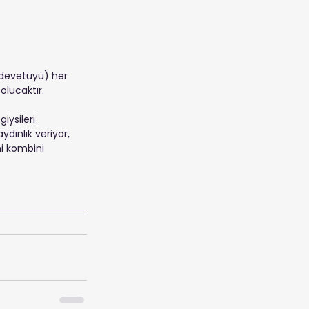
 (devetüyü) her 
olucaktır. 
iysileri 
ydınlık veriyor, 
hi kombini 