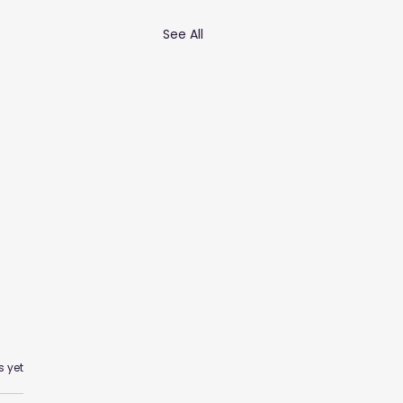
See All
s yet