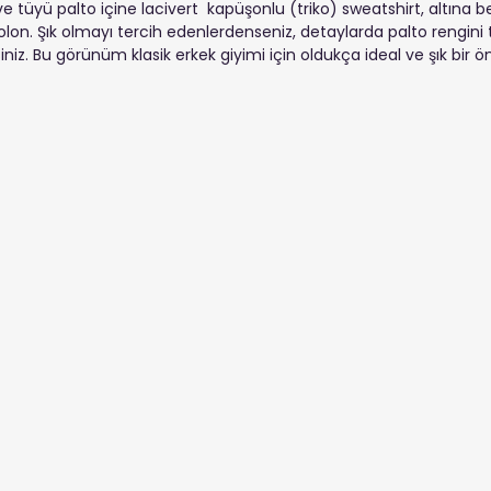
e tüyü palto içine lacivert  kapüşonlu (triko) sweatshirt, altına beli
on. Şık olmayı tercih edenlerdenseniz, detaylarda palto rengini t
iniz. Bu görünüm klasik erkek giyimi için oldukça ideal ve şık bir ön