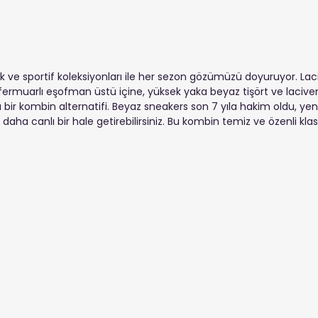
N
k ve sportif koleksiyonları ile her sezon gözümüzü doyuruyor. Laci
rmuarlı eşofman üstü içine, yüksek yaka beyaz tişört ve lacivert 
bir kombin alternatifi. Beyaz sneakers son 7 yıla hakim oldu, yeni
 daha canlı bir hale getirebilirsiniz. Bu kombin temiz ve özenli klasik