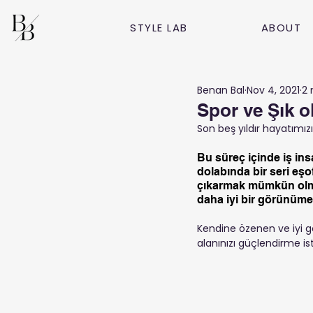
STYLE LAB
ABOUT
Benan Bal
Nov 4, 2021
2 
Spor ve Şık o
Son beş yıldır hayatımız
Bu süreç içinde iş ins
dolabında bir seri eşo
çıkarmak mümkün olmuy
daha iyi bir görünüme 
Kendine özenen ve iyi gö
alanınızı güçlendirme ist