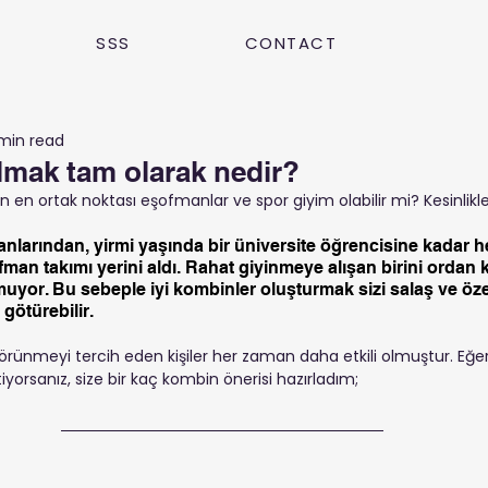
SSS
CONTACT
min read
lmak tam olarak nedir?
ın en ortak noktası eşofmanlar ve spor giyim olabilir mi? Kesinlikle
anlarından, yirmi yaşında bir üniversite öğrencisine kadar h
fman takımı yerini aldı. Rahat giyinmeye alışan birini ordan 
or. Bu sebeple iyi kombinler oluşturmak sizi salaş ve öze
götürebilir. 
rünmeyi tercih eden kişiler her zaman daha etkili olmuştur. Eğer 
iyorsanız, size bir kaç kombin önerisi hazırladım;