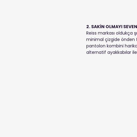
2. SAKİN OLMAYI SEVE
Reiss markası oldukça şı
minimal çizgide önden fe
pantolon kombini harika 
alternatif ayakkabılar ile