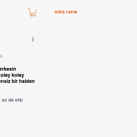
GİRİŞ YAPIN
!
erkesin 
kolay kolay 
nsiz bir halden 
siz de etki 