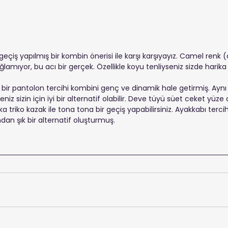
geçiş yapılmış bir kombin önerisi ile karşı karşıyayız. Camel renk
amıyor, bu acı bir gerçek. Özellikle koyu tenliyseniz sizde harika 
t bir pantolon tercihi kombini genç ve dinamik hale getirmiş. Aynı g
niz sizin için iyi bir alternatif olabilir. Deve tüyü süet ceket yüze a
aka triko kazak ile tona tona bir geçiş yapabilirsiniz. Ayakkabı terci
ndan şık bir alternatif oluşturmuş.