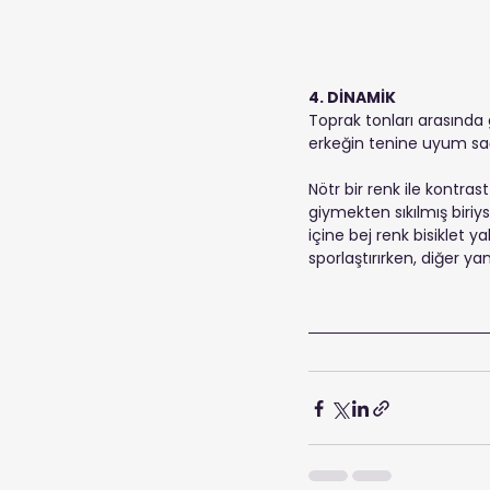
4. DİNAMİK
Toprak tonları arasında 
erkeğin tenine uyum sağl
Nötr bir renk ile kontras
giymekten sıkılmış biriyse
içine bej renk bisiklet y
sporlaştırırken, diğer ya