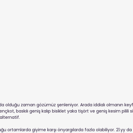
ada olduğu zaman gözümüz şenleniyor. Arada iddialı olmanın keyfi 
nçkot, baskılı geniş kalıp bisiklet yaka tişört ve geniş kesim pilili 
alternatif. 
duğu ortamlarda giyime karşı önyargılarda fazla olabiliyor. 21.yy da ö