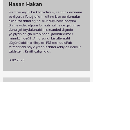
Hasan Hakan
Farklı ve keyifli bir kitap olmuş , serinin devamını
bekliyoruz. Fotoğrafların altına kısa açıklamalar
eklenirse daha eğitici olur düşüncesindeyim.
Online video eğitim formatı haline de getirilirse
daha çok faydalanabiliriz. İstanbul dışında
yaşayanlar için birebir danışmanlık almak
mümkün değil . Ama sanal bir alternatif
düşünülebilir .e kitapları PDF dışında ePub
formatında paylaşırsanız daha kolay okunabilir
tabletten . Keyifli çalışmalar.
14.02.2025
Tan Y.
MİNİMALİST DOLAP no 2 is a great guide for
simplifying wardrobe without sacrificing style. I
found Benan’s approach on timeless, versatile
pieces and a neutral color palette that works in
every setting. Her minimalist philosophy helped
me eliminate clutter and dress with more
intention. Her tips were easy to apply but provide
unexpected sophisticated look. Highly
recommended for a refined look.