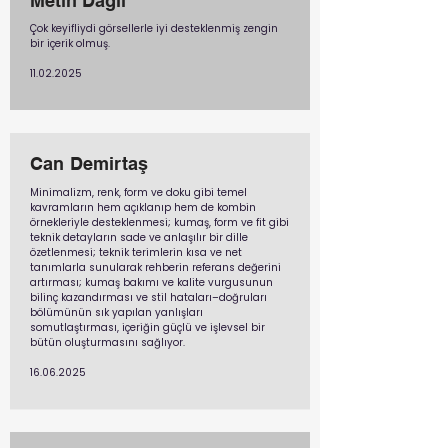
Metin Dagli
Çok keyifliydi görsellerle iyi desteklenmiş zengin
bir içerik olmuş.
11.02.2025
Can Demirtaş
Minimalizm, renk, form ve doku gibi temel
kavramların hem açıklanıp hem de kombin
örnekleriyle desteklenmesi; kumaş, form ve fit gibi
teknik detayların sade ve anlaşılır bir dille
özetlenmesi; teknik terimlerin kısa ve net
tanımlarla sunularak rehberin referans değerini
artırması; kumaş bakımı ve kalite vurgusunun
bilinç kazandırması ve stil hataları–doğruları
bölümünün sık yapılan yanlışları
somutlaştırması, içeriğin güçlü ve işlevsel bir
bütün oluşturmasını sağlıyor.
16.06.2025