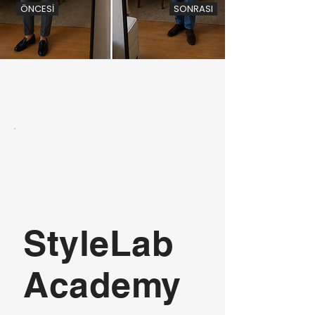
ÖNCESİ
SONRASI
StyleLab
Academy
₺8.250