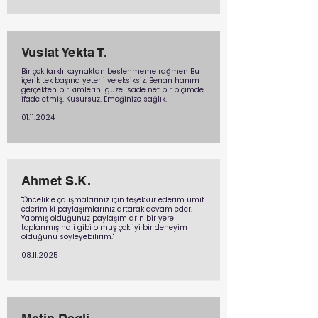
Vuslat Yekta T.
Bir çok farklı kaynaktan beslenmeme rağmen Bu
içerik tek başına yeterli ve eksiksiz. Benan hanım
gerçekten birikimlerini güzel sade net bir biçimde
ifade etmiş. Kusursuz. Emeğinize sağlık.
01.11.2024
Ahmet S.K.
"Öncelikle çalışmalarınız için teşekkür ederim ümit
ederim ki paylaşımlarınız artarak devam eder.
Yapmış olduğunuz paylaşımların bir yere
toplanmış hali gibi olmuş çok iyi bir deneyim
olduğunu söyleyebilirim."
08.11.2025