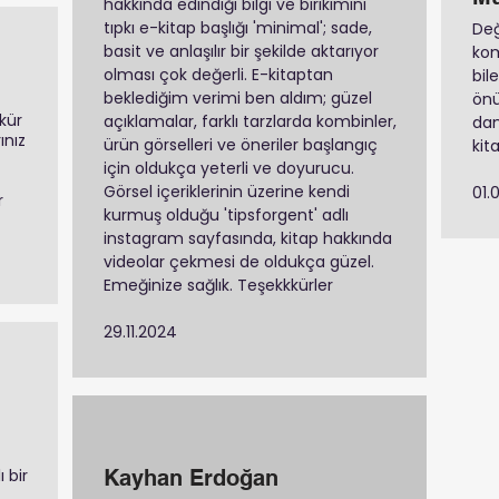
hakkında edindiği bilgi ve birikimini
tıpkı e-kitap başlığı 'minimal'; sade,
Değ
basit ve anlaşılır bir şekilde aktarıyor
ko
olması çok değerli. E-kitaptan
bil
beklediğim verimi ben aldım; güzel
önü
kkür
açıklamalar, farklı tarzlarda kombinler,
dan
ınız
ürün görselleri ve öneriler başlangıç
kit
için oldukça yeterli ve doyurucu.
Görsel içeriklerinin üzerine kendi
01.
r
kurmuş olduğu 'tipsforgent' adlı
instagram sayfasında, kitap hakkında
videolar çekmesi de oldukça güzel.
Emeğinize sağlık. Teşekkkürler
29.11.2024
 bir
Kayhan Erdoğan