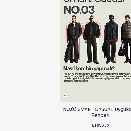
NO.03 SMART CASUAL: Uygul
Rehberi
Fiyat
₺1.950,00