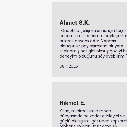
Ahmet S.K.
"Öncelikle çalışmalarınız için teşe
ederim ümit ederim ki paylaşımlar
artarak devam eder. Yapmış
olduğunuz paylaşımların bir yere
toplanmış hali gibi olmuş çok iyi bi
deneyim olduğunu söyleyebilirim."
08.11.2025
Hikmet E.
Kitap, minimalizmin moda
dünyasında ne kadar etkileyici ve
güçlü olduğunu gösteren kapsamlı
rehber sunuyor. Basit ama şık