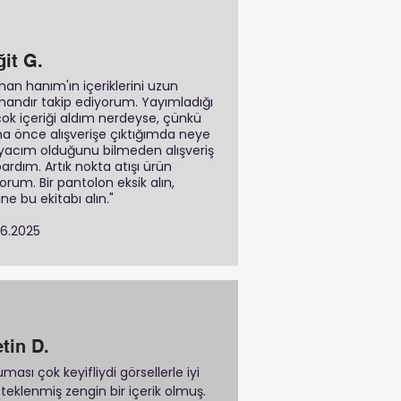
ğit G.
nan hanım'ın içeriklerini uzun
andır takip ediyorum. Yayımladığı
çok içeriği aldım nerdeyse, çünkü
a önce alışverişe çıktığımda neye
iyacım olduğunu bilmeden alışveriş
ardım. Artık nokta atışı ürün
yorum. Bir pantolon eksik alın,
ine bu ekitabı alın."
06.2025
tin D.
ması çok keyifliydi görsellerle iyi
teklenmiş zengin bir içerik olmuş.