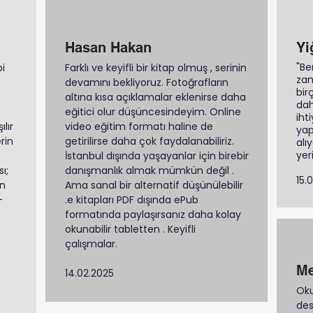
Hasan Hakan
Yi
"Be
i
Farklı ve keyifli bir kitap olmuş , serinin
zam
devamını bekliyoruz. Fotoğrafların
bir
altına kısa açıklamalar eklenirse daha
dah
eğitici olur düşüncesindeyim. Online
iht
lır
video eğitim formatı haline de
yap
rin
getirilirse daha çok faydalanabiliriz.
alı
yer
İstanbul dışında yaşayanlar için birebir
ı;
danışmanlık almak mümkün değil .
15.
un
Ama sanal bir alternatif düşünülebilir
–
.e kitapları PDF dışında ePub
formatında paylaşırsanız daha kolay
okunabilir tabletten . Keyifli
çalışmalar.
Me
14.02.2025
Oku
des