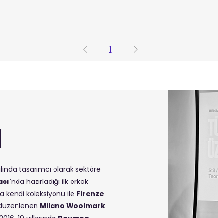
1
l
lında tasarımcı olarak sektöre
sı'
nda hazırladığı ilk erkek
da kendi koleksiyonu ile
Firenze
a düzenlenen
Milano Woolmark
2016-19 yıllarında
Beymen