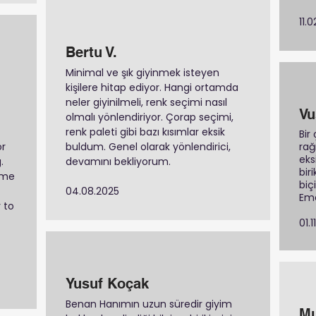
11.
Bertu V.
Minimal ve şık giyinmek isteyen
kişilere hitap ediyor. Hangi ortamda
neler giyinilmeli, renk seçimi nasıl
Vu
olmalı yönlendiriyor. Çorap seçimi,
renk paleti gibi bazı kısımlar eksik
Bir
or
buldum. Genel olarak yönlendirici,
rağ
eks
.
devamını bekliyorum.
bir
 me
biç
04.08.2025
Eme
 to
01.
Yusuf Koçak
Benan Hanımın uzun süredir giyim
Mu