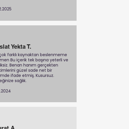
02.2025
slat Yekta T.
 çok farklı kaynaktan beslenmeme
men Bu içerik tek başına yeterli ve
iksiz. Benan hanım gerçekten
ikimlerini güzel sade net bir
imde ifade etmiş. Kusursuz.
ğinize sağlık.
11.2024
rat A.