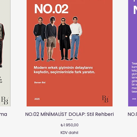
ama
NO.02 MİNİMALİST DOLAP: Stil Rehberi
NO.
Fiyat
₺1.950,00
KDV dahil