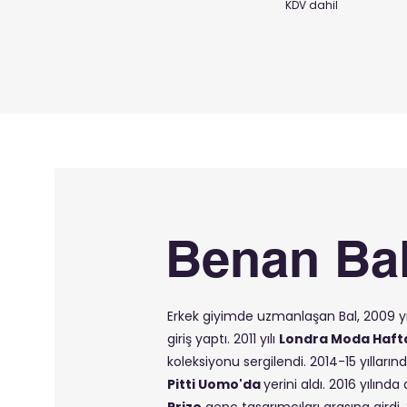
KDV dahil
Benan Ba
Erkek giyimde uzmanlaşan Bal, 2009 yı
giriş yaptı. 2011 yılı
Londra Moda Hafta
koleksiyonu sergilendi. 2014-15 yılların
Pitti Uomo'da
yerini aldı.
2016 yılınd
Prize
genç tasarımcıları arasına girdi. 