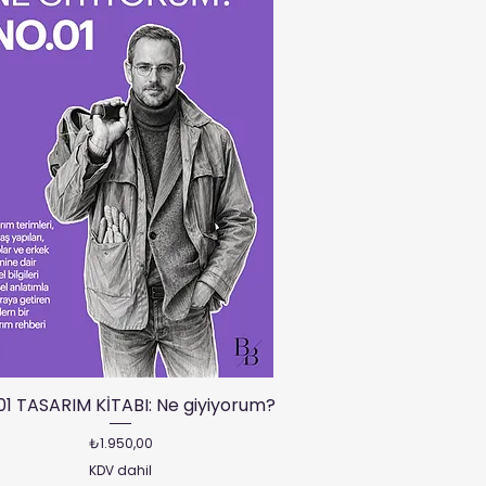
01 TASARIM KİTABI: Ne giyiyorum?
Fiyat
₺1.950,00
KDV dahil