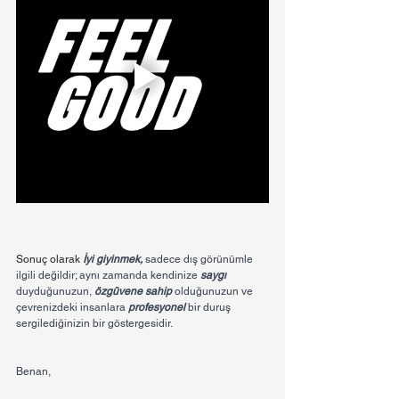
Sonuç olarak 
İyi giyinmek, 
sadece dış görünümle 
ilgili değildir; aynı zamanda kendinize 
saygı
duyduğunuzun,
 özgüvene sahip
 olduğunuzun ve 
çevrenizdeki insanlara 
profesyonel
 bir duruş 
sergilediğinizin bir göstergesidir.
Benan,