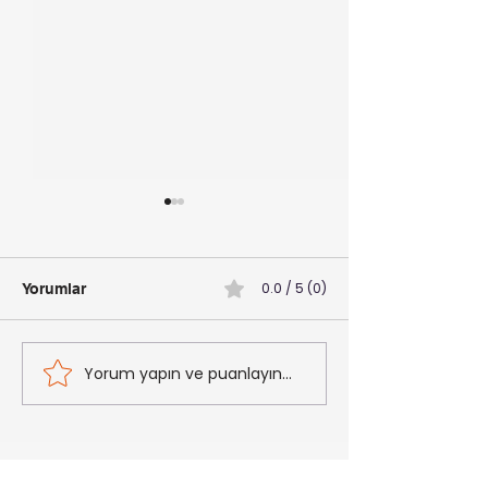
0.0 / 5 (0)
Yorumlar
Yorum yapın ve puanlayın...
Ruh Halini Giysilerinle
Empati ve Deri
Manipüle Edebilirsin
Düşünmenin
Seçimlerimize K