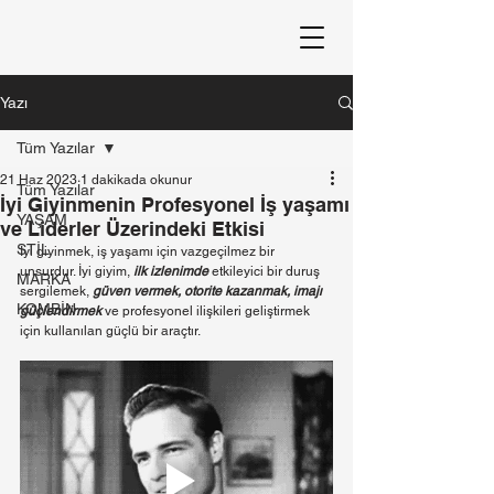
Yazı
Tüm Yazılar
21 Haz 2023
1 dakikada okunur
Tüm Yazılar
İyi Giyinmenin Profesyonel İş yaşamı
YAŞAM
ve Liderler Üzerindeki Etkisi
STİL
İyi giyinmek, iş yaşamı için vazgeçilmez bir 
unsurdur. İyi giyim,
ilk izlenimde
 etkileyici bir duruş 
MARKA
sergilemek, 
güven vermek, otorite kazanmak, imajı 
KOMBİN
güçlendirmek
ve profesyonel ilişkileri geliştirmek 
için kullanılan güçlü bir araçtır.