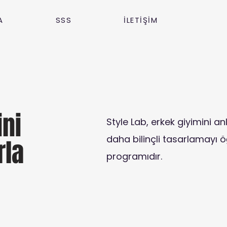
A
SSS
İLETİŞİM
ini
Style Lab, erkek giyimini anl
daha bilinçli tasarlamayı 
rla
programıdır.