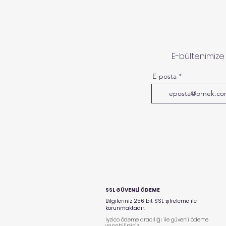
E-bültenimize
E-posta
SSL GÜVENLİ ÖDEME
Bilgileriniz 256 bit SSL şifreleme ile
korunmaktadır.
Iyzico ödeme aracılığı ile
güvenli ödeme
yapabilirsiniz.