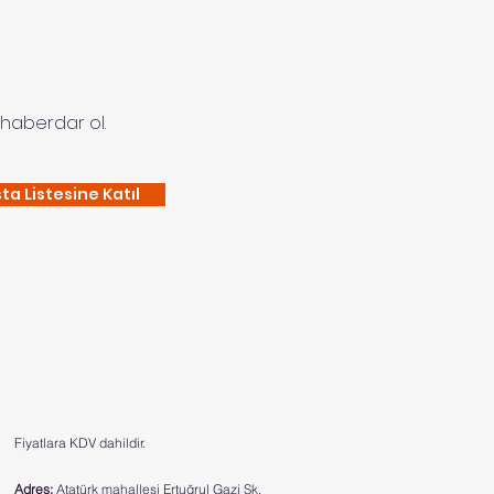
haberdar ol.
ta Listesine Katıl
Fiyatlara KDV dahildir.
Adres:
Atatürk mahallesi Ertuğrul Gazi Sk.