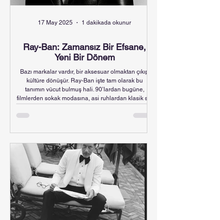
17 May 2025
1 dakikada okunur
Ray-Ban: Zamansız Bir Efsane,
Yeni Bir Dönem
Bazı markalar vardır, bir aksesuar olmaktan çıkıp
kültüre dönüşür. Ray-Ban işte tam olarak bu
tanımın vücut bulmuş hali. 90’lardan bugüne,
filmlerden sokak modasına, asi ruhlardan klasik stil
sahiplerine kadar neredeyse her jenerasyonun
hayatına dokundu. Ve şimdi… 2025’te yepyeni bir
sayfa açtı: A$AP Rocky, Ray-Ban’in ilk kreatif
direktörü olarak göreve başladı.