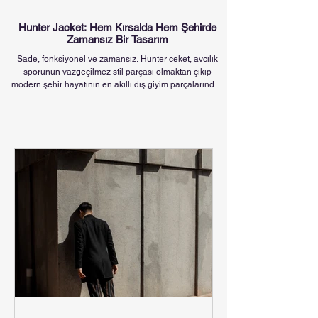
Hunter Jacket: Hem Kırsalda Hem Şehirde
Zamansız Bir Tasarım
Sade, fonksiyonel ve zamansız. Hunter ceket, avcılık
sporunun vazgeçilmez stil parçası olmaktan çıkıp
modern şehir hayatının en akıllı dış giyim parçalarından
biri haline geldi. Bu sezon, stilinize sağlam bir duruş ve
doğadan gelen zarif bir güç katmak istiyorsanız,
gardırobunuzun ilk sırasına eklemeniz gereken tasarım :
Hunter Jacket. Kökeninden Bugüne: Av Ruhundan
Şehir Zarafetine Hunter ceket, 19. yüzyılda İngiltere’de
av ve doğa sporları için tasarlandı. Kalın pamuklu ku